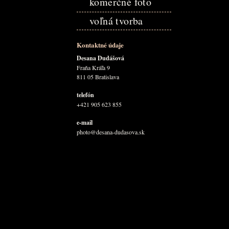
komerčné foto
voľná tvorba
Kontaktné údaje
Desana Dudášová
Fraňa Kráľa 9
811 05 Bratislava
telefón
+421 905 623 855
e-mail
photo@desana-dudasova.sk